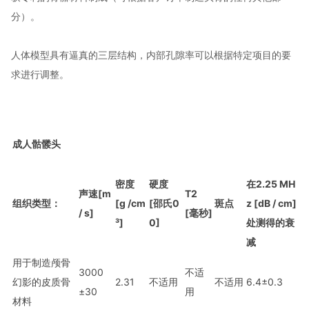
分）。
人体模型具有逼真的三层结构，内部孔隙率可以根据特定项目的要
求进行调整。
成人骷髅头
密度
硬度
在2.25 MH
声速[m
T2
组织类型：
[g /cm
[邵氏0
斑点
z [dB / cm]
/ s]
[毫秒]
³]
0]
处
测得的衰
减
用于制造颅骨
3000
不适
幻影的皮质骨
2.31
不适用
不适用
6.4±0.3
±30
用
材料