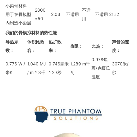
小梁骨材料，
2800
不适
用于在骨模型
2.03
不适用
不适用
21±2
±50
用
内制造小梁层
我们的骨模拟材料的热性能
导热系
体积比热
热扩散
声音的速
热阻：
比热：
数：
容
：
率：
度：
0.978焦
0.776 W /
1.040 MJ
0.746毫米
1.289 m千
3070米/
耳/克摄氏
米K
/ m ^ 3千
^ 2 /秒
瓦
秒
温度